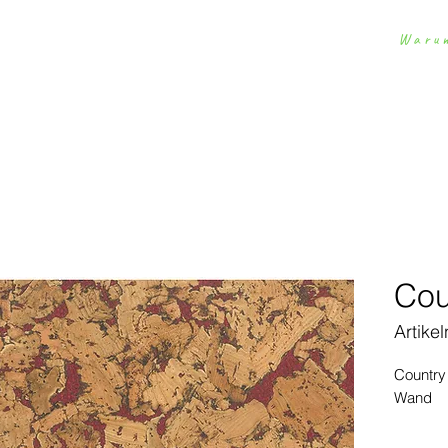
Waru
Homepage
Bodenbeläge
Wandverkleidungen
D
Cou
Artike
Country 
Wand
Simulat