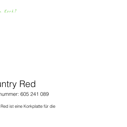
m Kork?
ownloads
Kontakt
Simulator
Korkbode
n
ntry Red
lnummer: 605 241 089
Red ist eine Korkplatte für die
or