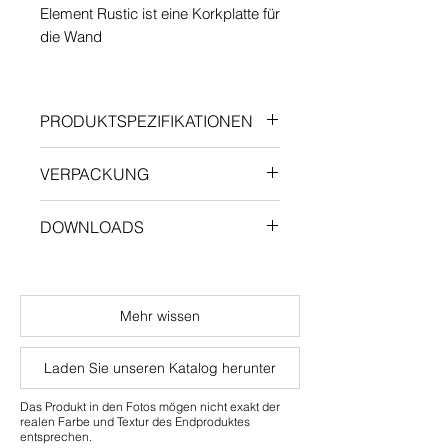
Element Rustic ist eine Korkplatte für
die Wand
Simulator
PRODUKTSPEZIFIKATIONEN
Lange: 600 mm
VERPACKUNG
Breite: 300 mm
Stärke: 3 mm
Paketinhalt: 3.96 m²
DOWNLOADS
Nutzschicht: 3 mm
Gewicht/Paket: 3 Kg
Technisches Datenblatt
Mehr wissen
Laden Sie unseren Katalog herunter
Das Produkt in den Fotos mögen nicht exakt der
realen Farbe und Textur des Endproduktes
entsprechen.