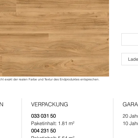
Lade
cht exakt der realen Farbe und Textur des Endproduktes entsprechen.
EN
VERPACKUNG
GARA
033 031 50
20 Jah
Paketinhalt: 1.81 m²
10 Jah
004 231 50