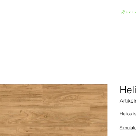
Waru
Homepage
Bodenbeläge
Wandverkleidungen
D
Hel
Artike
Helios i
Simulat