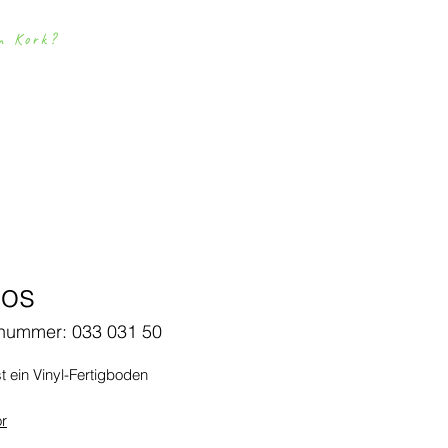
m Kork?
ownloads
Kontakt
Simulator
Korkbode
n
ios
lnummer: 033 031 50
st ein Vinyl-Fertigboden
or