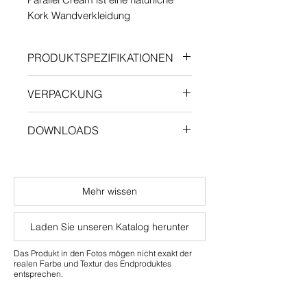
Kork Wandverkleidung
PRODUKTSPEZIFIKATIONEN
Länge: 600 mm
VERPACKUNG
Breite: 300 mm
Stärke: 3 mm
Menge pro Karton: 3,96 m²
DOWNLOADS
Wandmontage mit Verklebung
Gewicht pro Karton: 3 kg
PARAWAX Oberfläche
Technical Data Sheet
Für den Wohn und Objektbereich
geeignet
Mehr wissen
Laden Sie unseren Katalog herunter
Das Produkt in den Fotos mögen nicht exakt der
realen Farbe und Textur des Endproduktes
entsprechen.