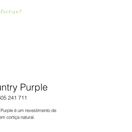
 Cortiça?
loads
Contactos
Simulador
Paviment
os de
Cortiça
ntry Purple
605 241 711
 Purple é um revestimento de
m cortiça natural.