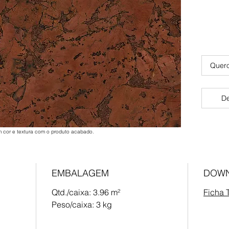
Quero
De
 cor e textura com o produto acabado.
EMBALAGEM
DOW
Qtd./caixa: 3.96 m²
Ficha 
Peso/caixa: 3 kg