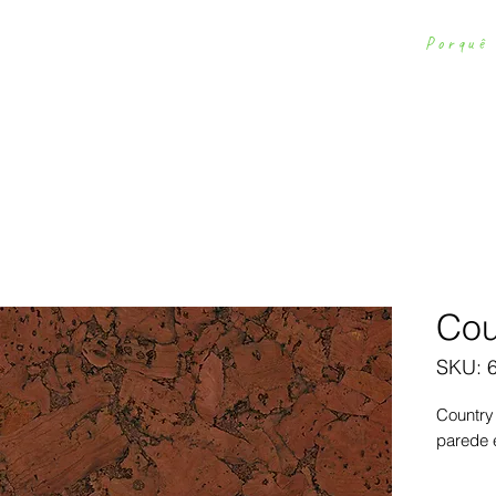
Porquê
Homepage
Pavimento
Parede
Down
Cou
SKU: 
Country
parede e