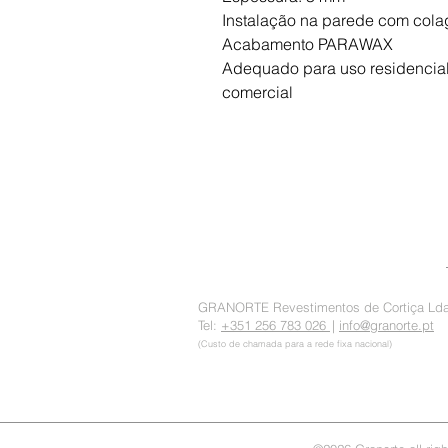
Instalação na parede com col
Acabamento PARAWAX
Adequado para uso residencial
comercial
GRANORTE Revestimentos de Cortiça Ld
Tel:
+351 256 783 026
|
info@granorte.pt
(Custo de chamada para a rede fixa nacional)