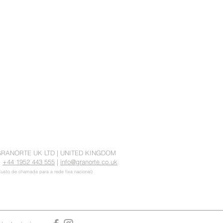
RANORTE UK LTD |
UNITED KINGDOM
.
+44
1952 443 555
|
info@granorte.co.uk
Custo de chamada para a rede fixa nacional)