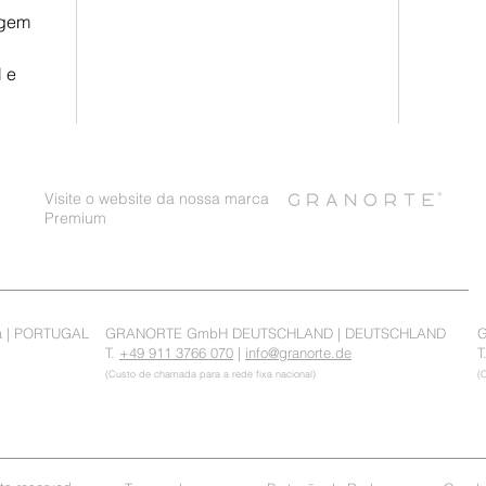
agem
 e
Visite o website da nossa marca
Premium
a | PORTUGAL
GRANORTE GmbH DEUTSCHLAND
| DEUTSCHLAND
G
T.
+49 911 3766 070
|
info@granorte.de
T
(Custo de chamada para a rede fixa nacional)
(