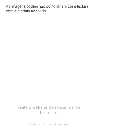
normais de utilização residencial
As imagens podem não coincidir em cor e textura
com o produto acabado.
ou comercial.
Visite o website da nossa marca
Premium