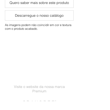
manchas e desgaste normais no
Guia de Limpeza e Manutenção
Quero saber mais sobre este produto
uso Residencial e Comercial.
Garantia
Residencial: 10 anos
Descarregue o nosso catálogo
Comercial: 5 anos
As imagens podem não coincidir em cor e textura
com o produto acabado.
Visite o website da nossa marca
Premium