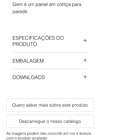
Gem é um painel em cortiça para
parede
Simulator
ESPECIFICAÇÕES DO
PRODUTO
Comprimento: 600 mm
EMBALAGEM
Largura: 300 mm
Espessura: 3 mm
Quantidade/Caixa: 3.96 m²
DOWNLOADS
Instalação: Cola
Peso/Caixa: 3 Kg
Acabamento: PARAWAX
Informação Técnica
Quero saber mais sobre este produto
Descarregue o nosso catálogo
As imagens podem não coincidir em cor e textura
com o produto acabado.