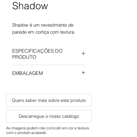
Shadow
Shadow é um revestimento de
parede em cortiça com textura.
ESPECIFICAÇÕES DO
PRODUTO
Comprimento: 600 mm
EMBALAGEM
Largura: 300 mm
Espessura: 4 mm
Qtd./caixa: 2,88 m²
Adequado para uso residencial
Peso/caixa: 3,5 kg
e comercial
Quero saber mais sobre este produto
Descarregue o nosso catálogo
As imagens podem não coincidir em cor e textura
com o produto acabado.